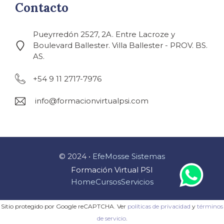
Contacto
Pueyrredón 2527, 2A. Entre Lacroze y
Boulevard Ballester. Villa Ballester - PROV. BS.
AS.
+54 9 11 2717-7976
info@formacionvirtualpsi.com
© 2024 •
EfeMosse Sistemas
Formación Virtual PSI
Home
Cursos
Servicios
Sitio protegido por Google reCAPTCHA. Ver
políticas de privacidad
y
términos
de servicio
.