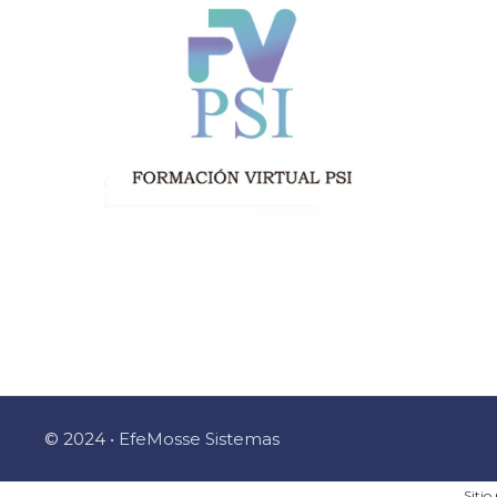
© 2024 •
EfeMosse Sistemas
Siti