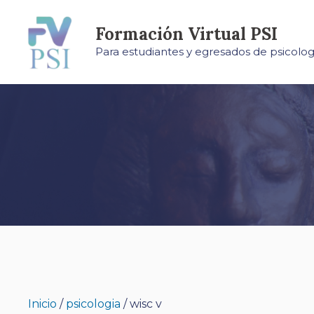
Saltar
al
Formación Virtual PSI
contenido
Para estudiantes y egresados de psicolog
Inicio
/
psicologia
/ wisc v