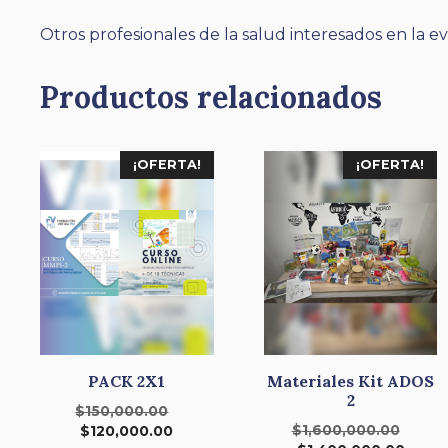
Otros profesionales de la salud interesados en la e
Productos relacionados
¡OFERTA!
¡OFERTA!
PACK 2X1
Materiales Kit ADOS
2
El
$
150,000.00
El
El
precio
$
1,600,000.00
$
120,000.00