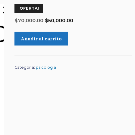
¡OFERTA!
El
El
$
70,000.00
$
50,000.00
precio
precio
wisc
original
actual
Añadir al carrito
v
era:
es:
cantidad
$70,000.00.
$50,000.00.
Categoría:
psicologia