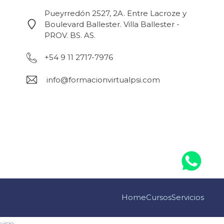
Pueyrredón 2527, 2A. Entre Lacroze y
Boulevard Ballester. Villa Ballester -
PROV. BS. AS.
+54 9 11 2717-7976
info@formacionvirtualpsi.com
Home
Cursos
Servicios
vicio
.